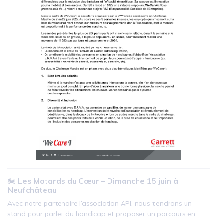
🏍️
Les Motards du Cœur – Dimanche 15 juin à
Neufchâteau
Avec notre partenaire l’association API, nous tiendrons un
stand pour parler du handicap et proposer un parcours en