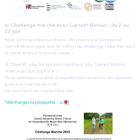
👟
Challenge marche avec Garrett Motion – du 2 au
22 juin
Nous sommes heureux d’avoir été choisis par l’entreprise
Garrett Motion pour leur 3e édition du challenge « Marcher pour
la santé et pour la bonne cause ».
🎯 Objectif : plus les salariés marchent, plus Garrett Motion
reverse un don à E.R.V.A. !
Nous attendons la date à laquelle nous pourrons les rejoindre
pour une marche du midi.
On vous tient au courant très vite.
Télécharger la plaquette - ici