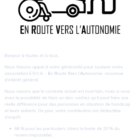
Bonjour à toutes et à tous,
Nous faisons appel à votre générosité pour soutenir notre
association E.R.V.A. -
E
n
R
oute
V
ers l’
A
utonomie, reconnue
d’intérêt général.
Nous savons que le contexte actuel est incertain, mais si vous
avez la possibilité de faire un don, sachez qu’il peut faire une
réelle différence pour des personnes en situation de handicap
et leurs aidants. De plus, votre contribution est déductible
d’impôt :
66 % pour les particuliers (dans la limite de 20 % du
revenu imposable).