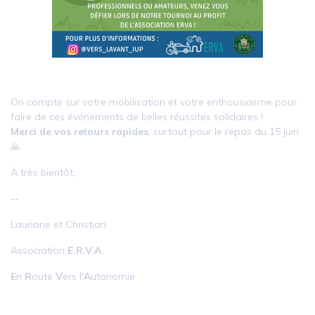
On compte sur votre mobilisation et votre enthousiasme pour
faire de ces événements de belles réussites solidaires !
Merci de vos retours rapides
, surtout pour le repas du 15 juin
🙏
À très bientôt,
--
Lauriane et Christian
Association
E.R.V.A.
E
n
R
oute
V
ers l'
A
utonomie