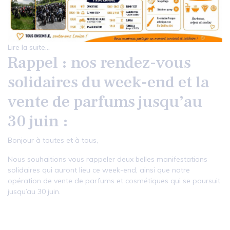
Lire la suite...
Rappel : nos rendez-vous
solidaires du week-end et la
vente de parfums jusqu’au
30 juin :
Bonjour à toutes et à tous,
Nous souhaitions vous rappeler deux belles manifestations
solidaires qui auront lieu ce week-end, ainsi que notre
opération de vente de parfums et cosmétiques qui se poursuit
jusqu’au 30 juin.