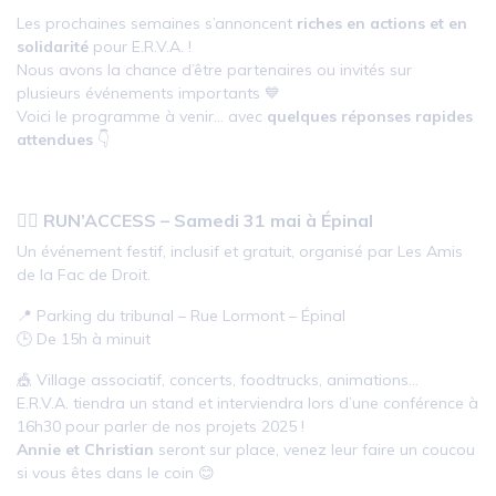
Les prochaines semaines s’annoncent
riches en actions et en
solidarité
pour E.R.V.A. !
Nous avons la chance d’être partenaires ou invités sur
plusieurs événements importants 💙
Voici le programme à venir… avec
quelques réponses rapides
attendues
👇
🏃‍♀️
RUN’ACCESS – Samedi 31 mai à Épinal
Un événement festif, inclusif et gratuit, organisé par Les Amis
de la Fac de Droit.
📍 Parking du tribunal – Rue Lormont – Épinal
🕒 De 15h à minuit
🎪 Village associatif, concerts, foodtrucks, animations…
E.R.V.A. tiendra un stand et interviendra lors d’une conférence à
16h30 pour parler de nos projets 2025 !
Annie et Christian
seront sur place, venez leur faire un coucou
si vous êtes dans le coin 😊