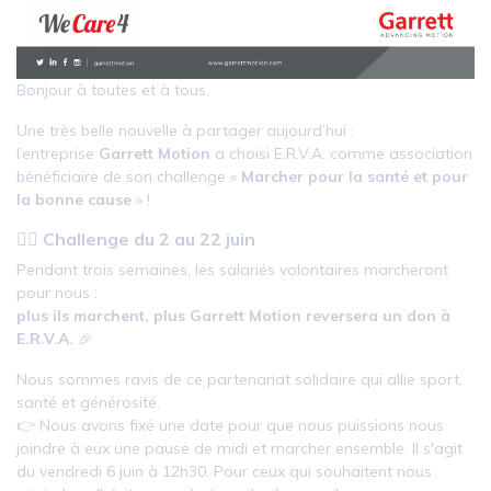
Bonjour à toutes et à tous,
Une très belle nouvelle à partager aujourd’hui :
l’entreprise
Garrett Motion
a choisi E.R.V.A. comme association
bénéficiaire de son challenge «
Marcher pour la santé et pour
la bonne cause
» !
🚶‍♀️
Challenge du 2 au 22 juin
Pendant trois semaines, les salariés volontaires marcheront
pour nous :
plus ils marchent, plus Garrett Motion reversera un don à
E.R.V.A.
🎉
Nous sommes ravis de ce partenariat solidaire qui allie sport,
santé et générosité.
👉 Nous avons fixé une date pour que nous puissions nous
joindre à eux une pause de midi et marcher ensemble. Il s'agit
du vendredi 6 juin à 12h30. Pour ceux qui souhaitent nous