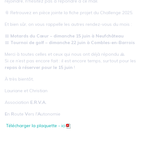
rejoindre, n'hésitez pas à répondre à ce mail.
📎 Retrouvez en pièce jointe la fiche projet du Challenge 2025.
Et bien sûr, on vous rappelle les autres rendez-vous du mois :
📅
Motards du Cœur – dimanche 15 juin à Neufchâteau
📅
Tournoi de golf – dimanche 22 juin à Combles-en-Barrois
Merci à toutes celles et ceux qui nous ont déjà répondu 🙏
Si ce n’est pas encore fait : il est encore temps, surtout pour les
repas à réserver pour le 15 juin
!
À très bientôt,
Lauriane et Christian
Association
E.R.V.A.
E
n
R
oute
V
ers l'
A
utonomie
Télécharger la plaquette - ici