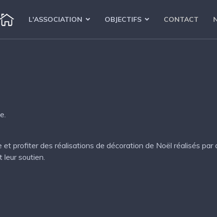
L'ASSOCIATION
OBJECTIFS
CONTACT
e.
et profiter des réalisations de décoration de Noël réalisés pa
t leur soutien.
tigny les bains